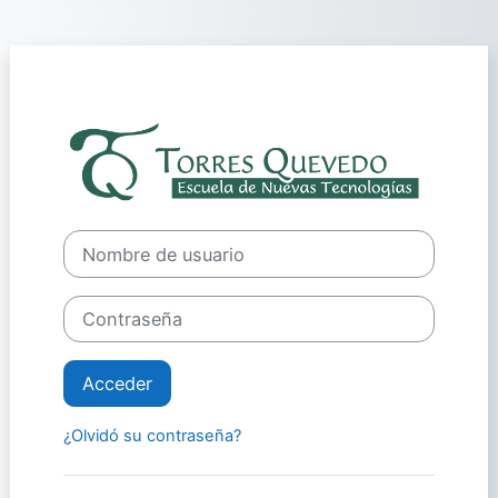
Salta al contenido principal
Entrar a Plat
Nombre de usuario
Contraseña
Acceder
¿Olvidó su contraseña?